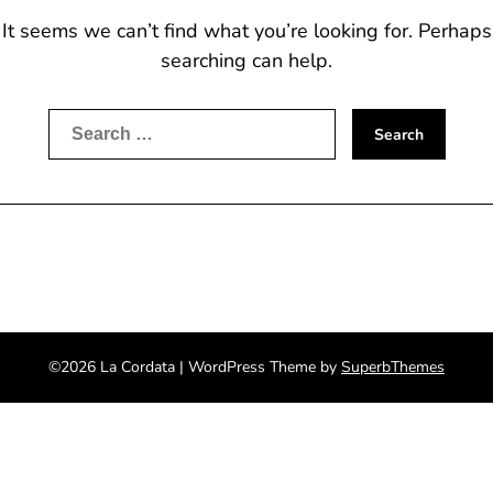
It seems we can’t find what you’re looking for. Perhaps
searching can help.
Search
for:
©2026 La Cordata
| WordPress Theme by
SuperbThemes